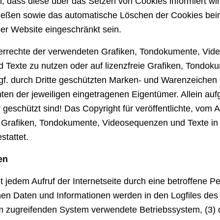
n, dass diese über das Setzen von Cookies informiert wi
ließen sowie das automatische Löschen der Cookies beim
ser Website eingeschränkt sein.
rheberrechte der verwendeten Grafiken, Tondokumente, Vi
 Texte zu nutzen oder auf lizenzfreie Grafiken, Tondo
ggf. durch Dritte geschützten Marken- und Warenzeiche
ten der jeweiligen eingetragenen Eigentümer. Allein auf
eschützt sind! Das Copyright für veröffentlichte, vom Aut
r Grafiken, Tondokumente, Videosequenzen und Texte in
stattet.
en
 jedem Aufruf der Internetseite durch eine betroffene P
en Daten und Informationen werden in den Logfiles des 
zugreifenden System verwendete Betriebssystem, (3) di