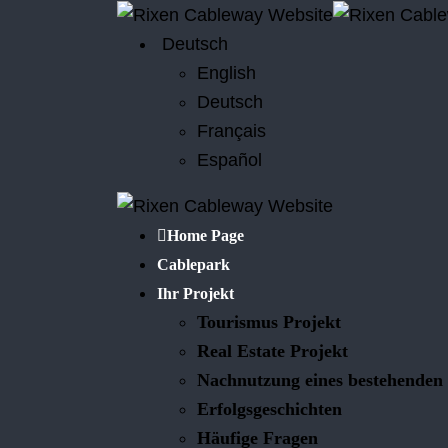
Deutsch
English
Deutsch
Français
Español
Home Page
Cablepark
Ihr Projekt
Tourismus Projekt
Real Estate Projekt
Nachnutzung eines bestehenden 
Erfolgsgeschichten
Häufige Fragen