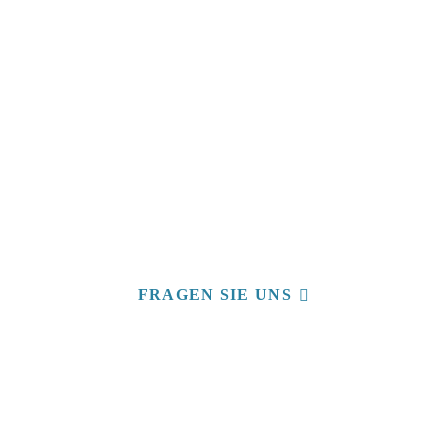
Realisierung erfolgt innerhalb von 3
Monaten
FRAGEN SIE UNS